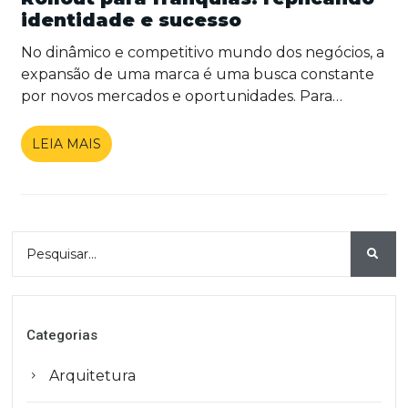
identidade e sucesso
No dinâmico e competitivo mundo dos negócios, a
expansão de uma marca é uma busca constante
por novos mercados e oportunidades. Para
alcançar essa expansão de forma eficiente e
consistente, […]
LEIA MAIS
Categorias
Arquitetura