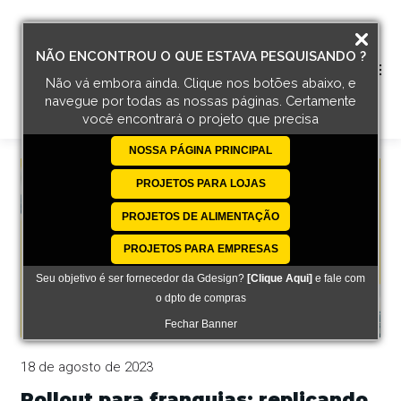
NÃO ENCONTROU O QUE ESTAVA PESQUISANDO ?
Não vá embora ainda. Clique nos botões abaixo, e
navegue por todas
as nossas páginas. Certamente
você encontrará o projeto que precisa
NOSSA PÁGINA PRINCIPAL
PROJETOS PARA LOJAS
PROJETOS DE ALIMENTAÇÃO
PROJETOS PARA EMPRESAS
Seu objetivo é ser fornecedor da Gdesign?
[Clique Aqui]
e fale com
o dpto de compras
Fechar Banner
18 de agosto de 2023
Rollout para franquias: replicando