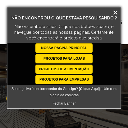
NÃO ENCONTROU O QUE ESTAVA PESQUISANDO ?
Não vá embora ainda. Clique nos botões abaixo, e
navegue por todas
as nossas páginas. Certamente
você encontrará o projeto que precisa
NOSSA PÁGINA PRINCIPAL
PROJETOS PARA LOJAS
ARQUITETURA
QUE
PROJETOS DE ALIMENTAÇÃO
VENDE
E CONECTA
PESSOAS
PROJETOS PARA EMPRESAS
Seu objetivo é ser fornecedor da Gdesign?
[Clique Aqui]
e fale com
o dpto de compras
QUERO FALAR COM UM ARQUITETO
Fechar Banner