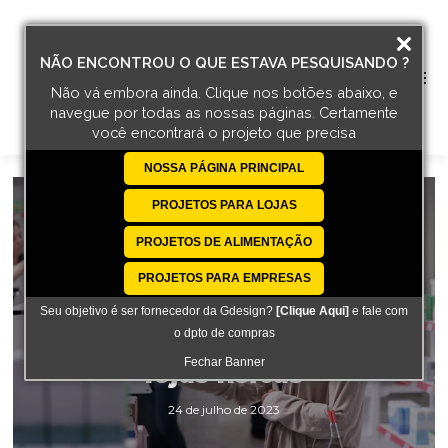
NÃO ENCONTROU O QUE ESTAVA PESQUISANDO ?
Não vá embora ainda. Clique nos botões abaixo, e
navegue por todas
as nossas páginas. Certamente
você encontrará o projeto que precisa
NOSSA PÁGINA PRINCIPAL
PROJETOS PARA LOJAS
PROJETOS DE ALIMENTAÇÃO
Arquitetura
Fluxo de Pessoas e
PROJETOS PARA EMPRESAS
sua importância
Seu objetivo é ser fornecedor da Gdesign?
[Clique Aqui]
e fale com
o dpto de compras
para o sucesso das
Fechar Banner
lojas físicas
24 de julho de 2023