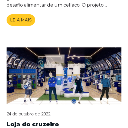
desafio alimentar de um celíaco. O projeto
apresenta um conceito único que representa a
marca e que será o padrão arquitetônico em seu
LEIA MAIS
processo de expansão por franquias.
24 de outubro de 2022
Loja do cruzeiro