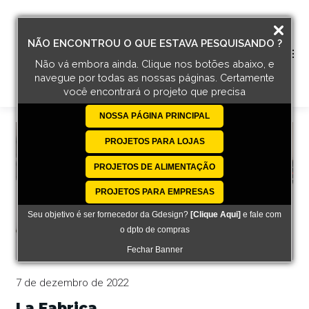
NÃO ENCONTROU O QUE ESTAVA PESQUISANDO ?
Não vá embora ainda. Clique nos botões abaixo, e
navegue por todas
as nossas páginas. Certamente
você encontrará o projeto que precisa
NOSSA PÁGINA PRINCIPAL
PROJETOS PARA LOJAS
PROJETOS DE ALIMENTAÇÃO
PROJETOS PARA EMPRESAS
Seu objetivo é ser fornecedor da Gdesign?
[Clique Aqui]
e fale com
o dpto de compras
Fechar Banner
7 de dezembro de 2022
La Fabrica