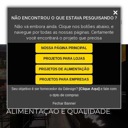
NÃO ENCONTROU O QUE ESTAVA PESQUISANDO ?
Não vá embora ainda. Clique nos botões abaixo, e
navegue por todas
as nossas páginas. Certamente
você encontrará o projeto que precisa
NOSSA PÁGINA PRINCIPAL
PROJETOS PARA LOJAS
PROJETOS DE ALIMENTAÇÃO
PROJETOS PARA EMPRESAS
Seu objetivo é ser fornecedor da Gdesign?
[Clique Aqui]
e fale com
o dpto de compras
SIDEQUEST XP:
Fechar Banner
ALIMENTAÇÃO E QUALIDADE